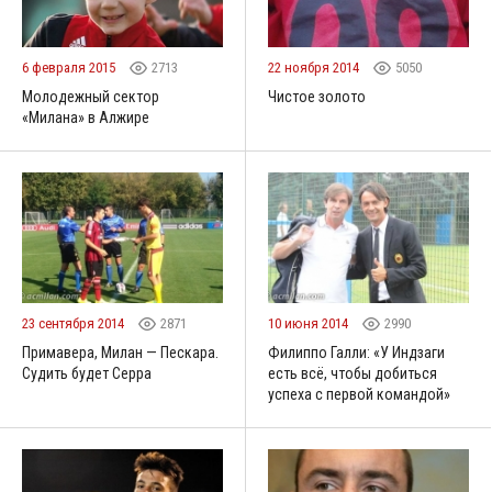
6 февраля 2015
2713
22 ноября 2014
5050
Молодежный сектор
Чистое золото
«Милана» в Алжире
23 сентября 2014
2871
10 июня 2014
2990
Примавера, Милан — Пескара.
Филиппо Галли: «У Индзаги
Судить будет Серра
есть всё, чтобы добиться
успеха с первой командой»