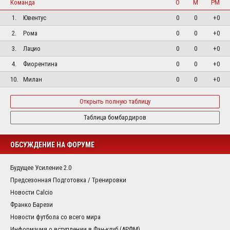
Команда
О
М
РМ
1.
Ювентус
0
0
+0
2.
Рома
0
0
+0
3.
Лацио
0
0
+0
4.
Фиорентина
0
0
+0
10.
Милан
0
0
+0
Открыть полную таблицу
Таблица бомбардиров
ОБСУЖДЕНИЕ НА ФОРУМЕ
Будущее Усиление 2.0
Предсезонная Подготовка / Тренировки
Новости Calcio
Франко Барези
Новости футбола со всего мира
Информация о вступлении в Фан-клуб (АРФМ)