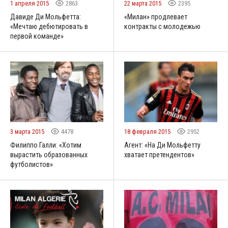
1 апреля 2015
2863
22 марта 2015
2395
Давиде Ди Мольфетта:
«Милан» продлевает
«Мечтаю дебютировать в
контракты с молодежью
первой команде»
3 марта 2015
4478
18 февраля 2015
2952
Филиппо Галли: «Хотим
Агент: «На Ди Мольфетту
вырастить образованных
хватает претендентов»
футболистов»