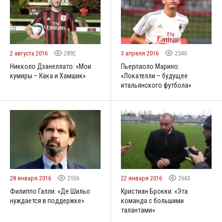
2 августа 2016
2892
3 апреля 2016
2540
Никколо Дзанеллато: «Мои
Пьерпаоло Марино:
кумиры – Кака и Хамшик»
«Локателли – будущее
итальянского футбола»
28 января 2016
2556
22 января 2016
2663
Филиппо Галли: «Де Шильо
Кристиан Брокки: «Эта
нуждается в поддержке»
команда с большими
талантами»