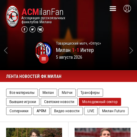
ACM
ilanFan
Ассоциация русскоязычных
фанклубов Милана
Товарищеский матч, «Оптус»
Милан
1-1
Интер
5 августа 2026
ЛЕНТА НОВОСТЕЙ ФК МИЛАН
Все материалы
Милан
Матчи
Трансферы
Бывшие игроки
Светские новости
Молодежный сектор
Соперники
АРФМ
Видео новости
LIVE
Милан Futuro