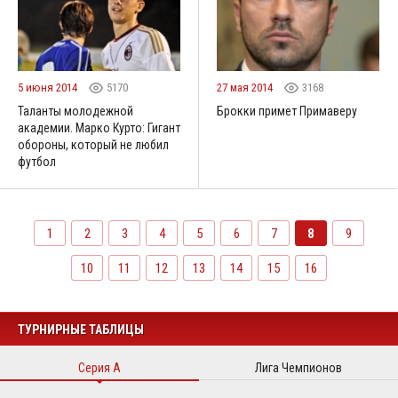
5 июня 2014
5170
27 мая 2014
3168
Таланты молодежной
Брокки примет Примаверу
академии. Марко Курто: Гигант
обороны, который не любил
футбoл
1
2
3
4
5
6
7
8
9
10
11
12
13
14
15
16
ТУРНИРНЫЕ ТАБЛИЦЫ
Серия А
Лига Чемпионов