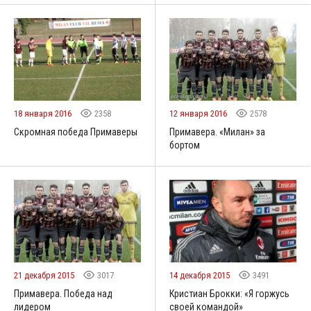
18 января 2016
2358
12 января 2016
2578
Скромная победа Примаверы
Примавера. «Милан» за
бортом
21 декабря 2015
3017
14 декабря 2015
3491
Примавера. Победа над
Кристиан Брокки: «Я горжусь
лидером
своей командой»