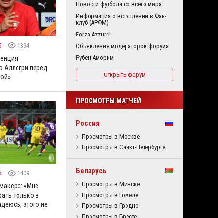
Новости футбола со всего мира
Информация о вступлении в Фан-
клуб (АРФМ)
Forza Azzurri!
5
1394
Объявления модераторов форума
Рубен Аморим
ренция
 Аллегри перед
Открыть форум
зой»
ПРОСМОТРЫ МАТЧЕЙ
Россия
Просмотры в Москве
Просмотры в Санкт-Петербурге
Беларусь
5
1409
Просмотры в Минске
макерс: «Мне
Просмотры в Гомеле
рать только в
адеюсь, этого не
Просмотры в Гродно
Просмотры в Бресте