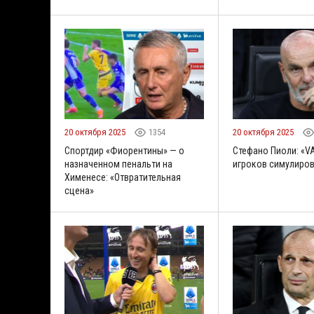
20 октября 2025
1354
20 октября 2025
Спортдир «Фиорентины» — о
Стефано Пиоли: «V
назначенном пенальти на
игроков симулиров
Хименесе: «Отвратительная
сцена»