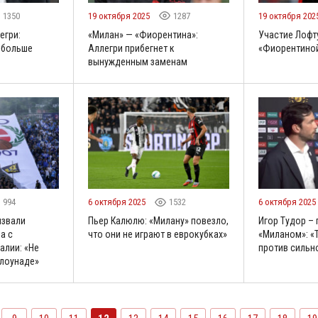
1350
19 октября 2025
1287
19 октября 202
егри:
«Милан» — «Фиорентина»:
Участие Лофт
 больше
Аллегри прибегнет к
«Фиорентино
вынужденным заменам
994
6 октября 2025
1532
6 октября 2025
извали
Пьер Калюлю: «Милану» повезло,
Игор Тудор – 
а с
что они не играют в еврокубках»
«Миланом»: «
алии: «Не
против сильн
клоунаде»