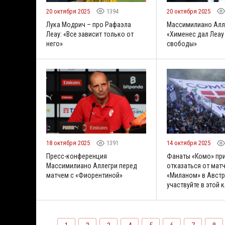
20 октября 2025
1394
20 октября 2025
Лука Модрич – про Рафаэла
Массимилиано Алл
Леау: «Все зависит только от
«Хименес дал Леау
него»
свободы»
18 октября 2025
1391
14 октября 2025
Пресс-конференция
Фанаты «Комо» пр
Массимилиано Аллегри перед
отказаться от матч
матчем с «Фиорентиной»
«Миланом» в Австр
участвуйте в этой 