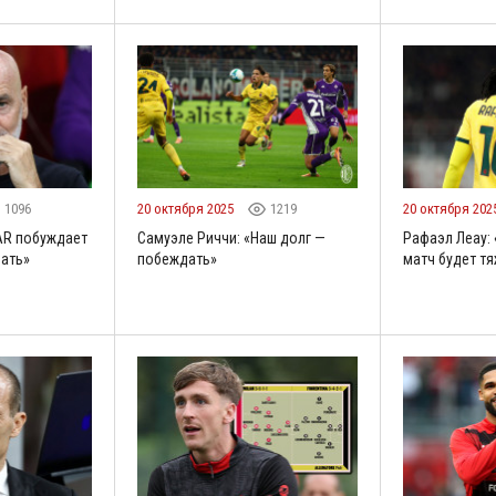
1096
20 октября 2025
1219
20 октября 202
AR побуждает
Самуэле Риччи: «Наш долг —
Рафаэл Леау: 
ать»
побеждать»
матч будет т