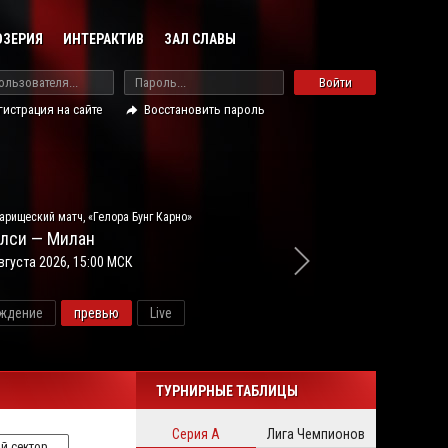
ОЗЕРИЯ
ИНТЕРАКТИВ
ЗАЛ СЛАВЫ
Войти
гистрация на сайте
Восстановить пароль
арищеский матч, «Гелора Бунг Карно»
лси — Милан
вгуста 2026, 15:00 МСК
ждение
превью
Live
новос
ТУРНИРНЫЕ ТАБЛИЦЫ
Серия А
Лига Чемпионов
й сектор