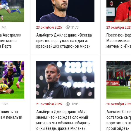
744
23 октября 2025
1170
23 октября 202
а Австралии
Альберто Джилардино: «Всегда
Пресс-конфе
ние матча
приятно вернуться на один из
Массимилиано
в Перте
красивейших стадионов мира»
матчем с «Пи
1322
21 октября 2025
1285
20 октября 202
 влиять на
Альберто Джилардино: «Мы
Алексис Сале
ием пенальти
знаем, что нас ждет сложный
осталось сыг
матч, но мы обязаны набирать
воротах, но н
очки везде, даже в Милане»
произойдет»