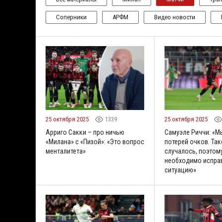
Соперники
АРФМ
Видео новости
25 октября 2025
1339
25 октября 2025
Арриго Сакки – про ничью
Самуэле Риччи: «М
«Милана» с «Пизой»: «Это вопрос
потерей очков. Так
менталитета»
случалось, поэтом
необходимо испра
ситуацию»