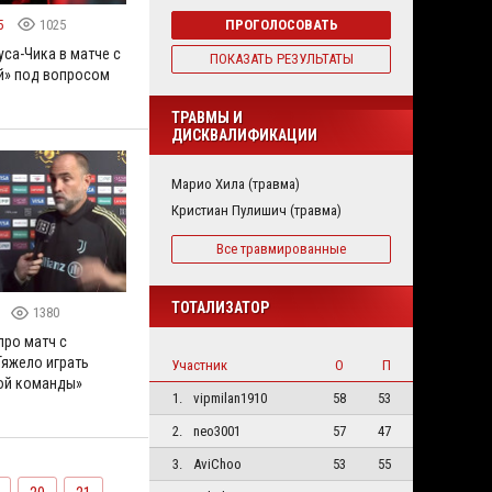
5
1025
ПРОГОЛОСОВАТЬ
уса-Чика в матче с
ПОКАЗАТЬ РЕЗУЛЬТАТЫ
й» под вопросом
ТРАВМЫ И
ДИСКВАЛИФИКАЦИИ
Марио Хила (травма)
Кристиан Пулишич (травма)
Все травмированные
ТОТАЛИЗАТОР
1380
про матч с
Тяжело играть
Участник
О
П
ой команды»
1.
vipmilan1910
58
53
2.
neo3001
57
47
3.
AviChoo
53
55