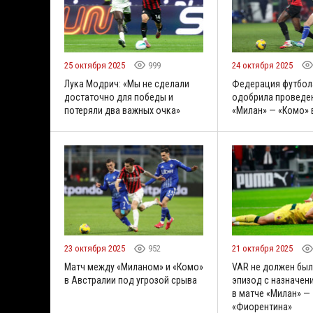
25 октября 2025
999
24 октября 2025
Лука Модрич: «Мы не сделали
Федерация футбол
достаточно для победы и
одобрила проведе
потеряли два важных очка»
«Милан» — «Комо» 
23 октября 2025
952
21 октября 2025
Матч между «Миланом» и «Комо»
VAR не должен был
в Австралии под угрозой срыва
эпизод с назначен
в матче «Милан» —
«Фиорентина»