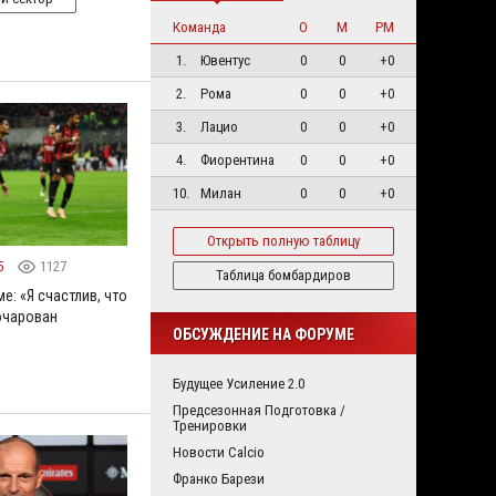
Команда
О
М
РМ
1.
Ювентус
0
0
+0
2.
Рома
0
0
+0
3.
Лацио
0
0
+0
4.
Фиорентина
0
0
+0
10.
Милан
0
0
+0
Открыть полную таблицу
5
1127
Таблица бомбардиров
е: «Я счастлив, что
зочарован
ОБСУЖДЕНИЕ НА ФОРУМЕ
Будущее Усиление 2.0
Предсезонная Подготовка /
Тренировки
Новости Calcio
Франко Барези