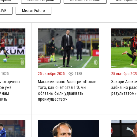
LIVE
Милан Futuro
1025
25 октября 2025
1188
25 октября 202
ы огорчены
Массимилиано Аллегри: «После
Закари Атекам
ое уже
того, как счет стал 1:0, мы
забил, но ра
у нам
обязаны были удваивать
результатом»
вить
преимущество»