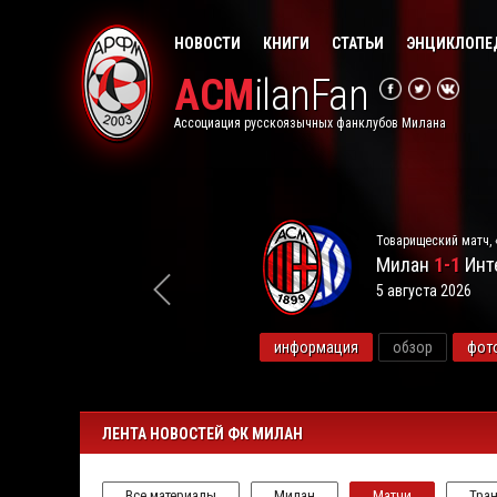
НОВОСТИ
КНИГИ
СТАТЬИ
ЭНЦИКЛОПЕ
ACM
ilanFan
Ассоциация русскоязычных фанклубов Милана
Товарищеский матч, 
Милан
1-1
Инт
5 августа 2026
видео
информация
обзор
фот
ЛЕНТА НОВОСТЕЙ ФК МИЛАН
Все материалы
Милан
Матчи
Тра