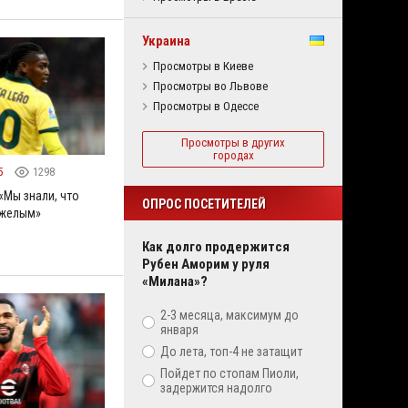
Украина
Просмотры в Киеве
Просмотры во Львове
Просмотры в Одессе
Просмотры в других
городах
5
1298
«Мы знали, что
ОПРОС ПОСЕТИТЕЛЕЙ
яжелым»
Как долго продержится
Рубен Аморим у руля
«Милана»?
2-3 месяца, максимум до
января
До лета, топ-4 не затащит
Пойдет по стопам Пиоли,
задержится надолго