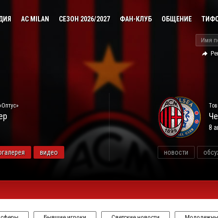
ДИЯ
AC MILAN
СЕЗОН 2026/2027
ФАН-КЛУБ
ОБЩЕНИЕ
ТИФ
Ре
«Оптус»
Тов
ер
Че
8 а
огалерея
видео
новости
обсу
нсферы
Бывшие игроки
Светские новости
Молодежны