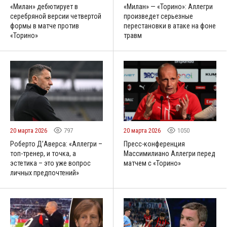
«Милан» дебютирует в
«Милан» — «Торино»: Аллегри
серебряной версии четвертой
произведет серьезные
формы в матче против
перестановки в атаке на фоне
«Торино»
травм
20 марта 2026
797
20 марта 2026
1050
Роберто Д’Аверса: «Аллегри –
Пресс-конференция
топ-тренер, и точка, а
Массимилиано Аллегри перед
эстетика – это уже вопрос
матчем с «Торино»
личных предпочтений»