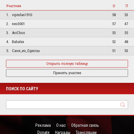
Участник
О
П
1.
vipmilan1910
58
53
2.
neo3001
57
47
3.
AviChoo
53
55
4.
Babalex
52
48
5.
Саня_из_Одессы
51
53
Открыть полную таблицу
Принять участие
ПОИСК ПО САЙТУ
Реклама
О нас
Обратная связь
Donate
Награды
Трансляции