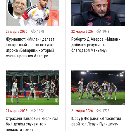
27 марта 2026
1978
22 марта 2026
1943
Журналист: «Милан» делает
Роберто Д’Аверса: «Милан»
конкретный шаг по покупке
добился результата
игрока «Баварии», который
благодаря Меньяну»
очень нравится Аллегри
21 марта 2026
1202
21 марта 2026
1728
Страхиня Павлович: «Если гол
Юссуф Фофана: «Я посвятил
был делом случая, то и
свой гол Леау и Пулишичу»
пенальти тоже»