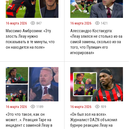
16 марта 2026
847
16 марта 2026
1421
Массимо Амброзини: «Эту
Алессандро Костакурта:
злость Леау нужно
«Леау злился не столько из-за
показывать в те минуты, что
самой замены, сколько из-за
он находится на поле»
того, что Пулишич его
игнорировал»
16 марта 2026
1189
16 марта 2026
939
«Это что такое, как он
«Он был зол на всех».
может...». Реакция Таре на
Журналист DAZN объяснил
инцидент с заменой Леау в
бурную реакцию Леау на