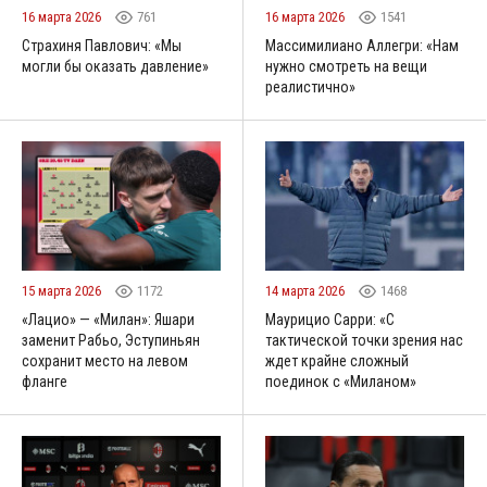
16 марта 2026
761
16 марта 2026
1541
Страхиня Павлович: «Мы
Массимилиано Аллегри: «Нам
могли бы оказать давление»
нужно смотреть на вещи
реалистично»
15 марта 2026
1172
14 марта 2026
1468
«Лацио» — «Милан»: Яшари
Маурицио Сарри: «С
заменит Рабьо, Эступиньян
тактической точки зрения нас
сохранит место на левом
ждет крайне сложный
фланге
поединок с «Миланом»