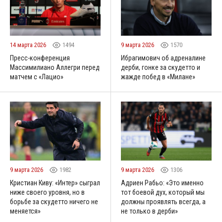
14 марта 2026
1494
9 марта 2026
1570
Пресс-конференция
Ибрагимович об адреналине
Массимилиано Аллегри перед
дерби, гонке за скудетто и
матчем с «Лацио»
жажде побед в «Милане»
9 марта 2026
1982
9 марта 2026
1306
Кристиан Киву: «Интер» сыграл
Адриен Рабьо: «Это именно
ниже своего уровня, но в
тот боевой дух, который мы
борьбе за скудетто ничего не
должны проявлять всегда, а
меняется»
не только в дерби»