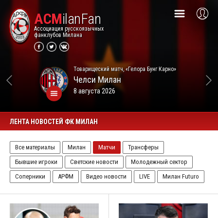
ACM
ilanFan
Ассоциация русскоязычных
фанклубов Милана
Товарищеский матч, «Гелора Бунг Карно»
Челси
Милан
8 августа 2026
ЛЕНТА НОВОСТЕЙ ФК МИЛАН
Все материалы
Милан
Матчи
Трансферы
Бывшие игроки
Светские новости
Молодежный сектор
Соперники
АРФМ
Видео новости
LIVE
Милан Futuro