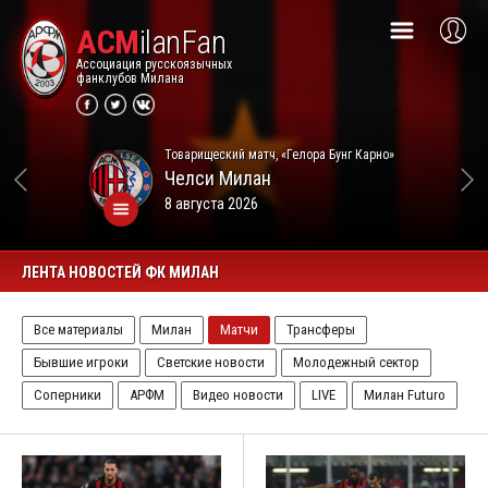
ACM
ilanFan
Ассоциация русскоязычных
фанклубов Милана
Товарищеский матч, «Гелора Бунг Карно»
Челси
Милан
8 августа 2026
ЛЕНТА НОВОСТЕЙ ФК МИЛАН
Все материалы
Милан
Матчи
Трансферы
Бывшие игроки
Светские новости
Молодежный сектор
Соперники
АРФМ
Видео новости
LIVE
Милан Futuro