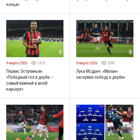
конца»
9 марта 2026
1313
9 марта 2026
2091
Первис Эступиньян:
Лука Модрич: «Милан»
«Победный гол в дерби –
заслужил победу в дерби»
самый важный в моей
карьере»