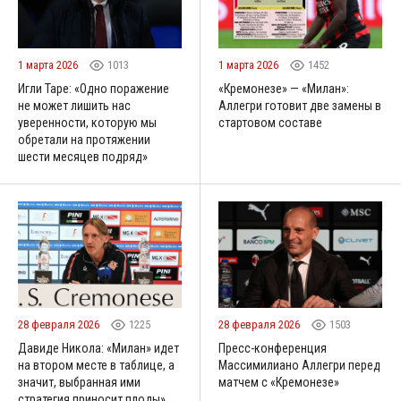
1 марта 2026
1013
1 марта 2026
1452
Игли Таре: «Одно поражение
«Кремонезе» — «Милан»:
не может лишить нас
Аллегри готовит две замены в
уверенности, которую мы
стартовом составе
обретали на протяжении
шести месяцев подряд»
28 февраля 2026
1225
28 февраля 2026
1503
Давиде Никола: «Милан» идет
Пресс-конференция
на втором месте в таблице, а
Массимилиано Аллегри перед
значит, выбранная ими
матчем с «Кремонезе»
стратегия приносит плоды»