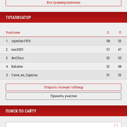
Все травмированные
ТОТАЛИЗАТОР
Участник
О
П
1.
vipmilan1910
58
53
2.
neo3001
57
47
3.
AviChoo
53
55
4.
Babalex
52
48
5.
Саня_из_Одессы
51
53
Открыть полную таблицу
Принять участие
ПОИСК ПО САЙТУ