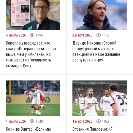
5 марта 2026
1496
2 марта 2026
1100
Капелло утверждает, что
Давиде Никола: «Второй
класс «Интера» значительно
пропущенный мяч стал
выше, чем у «Милана», но
реакцией на наше желание
указывает на уязвимость
вернуться в игру»
команды Киву
1 марта 2026
1540
1 марта 2026
1022
Кони де Винтер: «Если мы
Страхиня Павлович: «Я