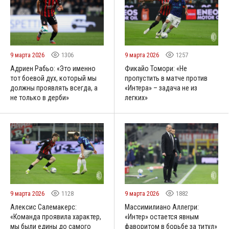
9 марта 2026
1306
9 марта 2026
1257
Адриен Рабьо: «Это именно
Фикайо Томори: «Не
тот боевой дух, который мы
пропустить в матче против
должны проявлять всегда, а
«Интера» – задача не из
не только в дерби»
легких»
9 марта 2026
1128
9 марта 2026
1882
Алексис Салемакерс:
Массимилиано Аллегри:
«Команда проявила характер,
«Интер» остается явным
мы были едины до самого
фаворитом в борьбе за титул»