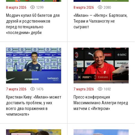
8 марта 2026
1299
8 марта 2026
2080
Модрич купил 60 билетов для
«Милан» — «Интер»: Бартезаги,
друзей и родственников
Тюрам и Чалханоглу не
перед потенциально
сыграют
«последним» дерби
7 марта 2026
1476
7 марта 2026
1692
Кристиан Киву: «Милан» может
Пресс-конференция
доставить проблем, у них
Массимилиано Аллегри перед
всего два поражения в
матчем с «Интером»
чемпионате»