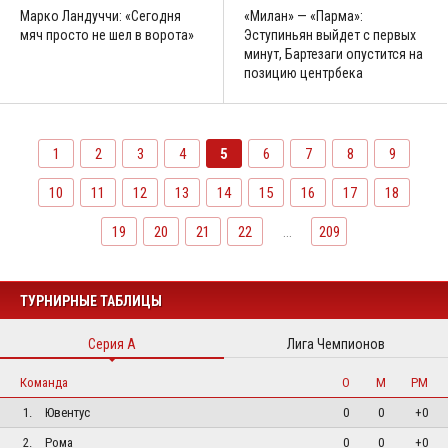
Марко Ландуччи: «Сегодня
«Милан» — «Парма»:
мяч просто не шел в ворота»
Эступиньян выйдет с первых
минут, Бартезаги опустится на
позицию центрбека
1
2
3
4
5
6
7
8
9
10
11
12
13
14
15
16
17
18
19
20
21
22
...
209
ТУРНИРНЫЕ ТАБЛИЦЫ
Серия А
Лига Чемпионов
Команда
О
М
РМ
1.
Ювентус
0
0
+0
2.
Рома
0
0
+0