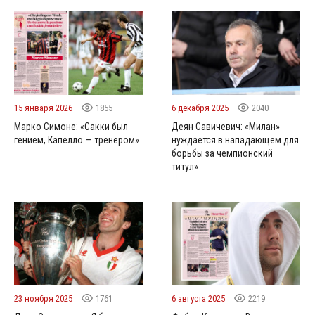
15 января 2026
1855
6 декабря 2025
2040
Марко Симоне: «Сакки был
Деян Савичевич: «Милан»
гением, Капелло — тренером»
нуждается в нападающем для
борьбы за чемпионский
титул»
23 ноября 2025
1761
6 августа 2025
2219