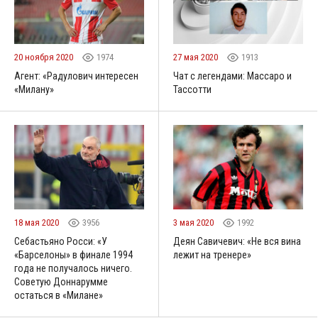
20 ноября 2020
1974
27 мая 2020
1913
Агент: «Радулович интересен
Чат с легендами: Массаро и
«Милану»
Тассотти
18 мая 2020
3956
3 мая 2020
1992
Себастьяно Росси: «У
Деян Савичевич: «Не вся вина
«Барселоны» в финале 1994
лежит на тренере»
года не получалось ничего.
Советую Доннарумме
остаться в «Милане»