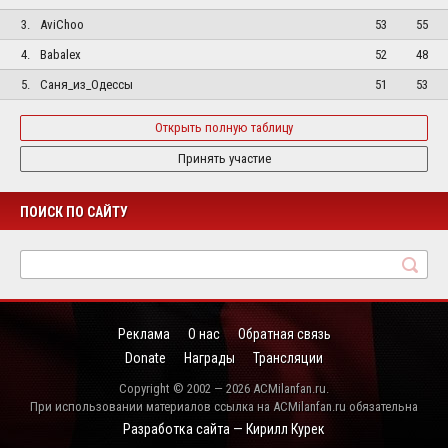
3.
AviChoo
53
55
4.
Babalex
52
48
5.
Саня_из_Одессы
51
53
Открыть полную таблицу
Принять участие
ПОИСК ПО САЙТУ
Реклама
О нас
Обратная связь
Donate
Награды
Трансляции
Copyright © 2002 — 2026 ACMilanfan.ru.
При использовании материалов ссылка на ACMilanfan.ru обязательна
Разработка сайта — Кирилл Курек