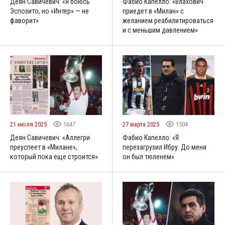
Деян Савичевич: «Я боюсь
Фабио Капелло: «Влахович
Эспозито, но «Интер» — не
приедет в «Милан» с
фаворит»
желанием реабилитироваться
и с меньшим давлением»
21 июля 2025
1647
27 марта 2025
1504
Деян Савичевич: «Аллегри
Фабио Капелло: «Я
преуспеет в «Милане»,
перезагрузил Ибру. До меня
который пока еще строится»
он был тюленем»