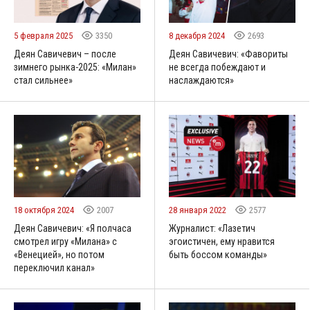
5 февраля 2025
3350
8 декабря 2024
2693
Деян Савичевич – после
Деян Савичевич: «Фавориты
зимнего рынка-2025: «Милан»
не всегда побеждают и
стал сильнее»
наслаждаются»
18 октября 2024
2007
28 января 2022
2577
Деян Савичевич: «Я полчаса
Журналист: «Лазетич
смотрел игру «Милана» с
эгоистичен, ему нравится
«Венецией», но потом
быть боссом команды»
переключил канал»