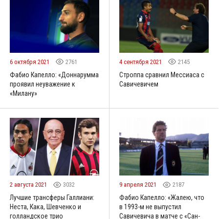
6 октября 2021
2761
4 сентября 2021
2145
Фабио Капелло: «Доннарумма
Строппа сравнил Мессиаса с
проявил неуважение к
Савичевичем
«Милану»
2 августа 2021
3032
9 апреля 2021
2187
Лучшие трансферы Галлиани:
Фабио Капелло: «Жалею, что
Неста, Кака, Шевченко и
в 1993-м не выпустил
голландское трио
Савичевича в матче с «Сан-