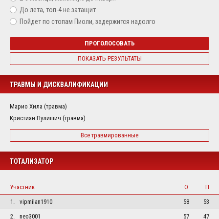
До лета, топ-4 не затащит
Пойдет по стопам Пиоли, задержится надолго
ПРОГОЛОСОВАТЬ
ПОКАЗАТЬ РЕЗУЛЬТАТЫ
ТРАВМЫ И ДИСКВАЛИФИКАЦИИ
Марио Хила (травма)
Кристиан Пулишич (травма)
Все травмированные
ТОТАЛИЗАТОР
Участник
О
П
1.
vipmilan1910
58
53
2.
neo3001
57
47