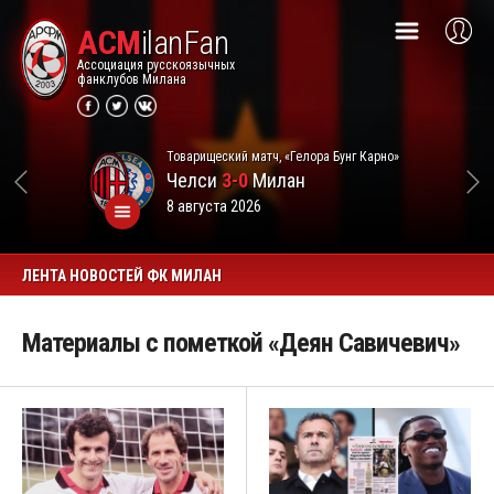
ACM
ilanFan
Ассоциация русскоязычных
фанклубов Милана
Товарищеский матч, «Гелора Бунг Карно»
Челси
3-0
Милан
8 августа 2026
ЛЕНТА НОВОСТЕЙ ФК МИЛАН
Материалы с пометкой «Деян Савичевич»