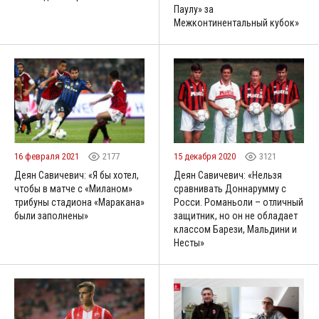
Паулу» за
Межконтинентальный кубок»
16 февраля 2021
2177
15 декабря 2020
3121
Деян Савичевич: «Я бы хотел,
Деян Савичевич: «Нельзя
чтобы в матче с «Миланом»
сравнивать Доннарумму с
трибуны стадиона «Маракана»
Росси. Романьоли – отличный
были заполнены»
защитник, но он не обладает
классом Барези, Мальдини и
Несты»