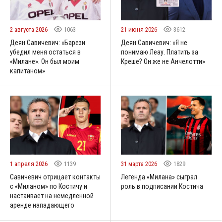
2 августа 2026
1063
21 июня 2026
3612
Деян Савичевич: «Барези
Деян Савичевич: «Я не
убедил меня остаться в
понимаю Леау. Платить за
«Милане». Он был моим
Креше? Он же не Анчелотти»
капитаном»
1 апреля 2026
1139
31 марта 2026
1829
Савичевич отрицает контакты
Легенда «Милана» сыграл
с «Миланом» по Костичу и
роль в подписании Костича
настаивает на немедленной
аренде нападающего