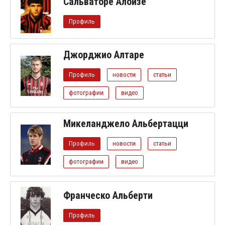
Сальваторе Алоизе
Профиль
Джорджио Алтаре
Профиль
новости
статьи
фотографии
видео
Микеланджело Альбертацци
Профиль
новости
статьи
фотографии
видео
Франческо Альберти
Профиль