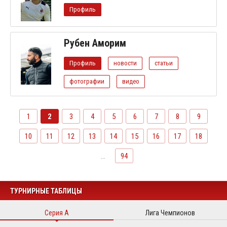
Профиль
Рубен Аморим
Профиль
новости
статьи
фотографии
видео
1
2
3
4
5
6
7
8
9
10
11
12
13
14
15
16
17
18
...
94
ТУРНИРНЫЕ ТАБЛИЦЫ
Серия А
Лига Чемпионов