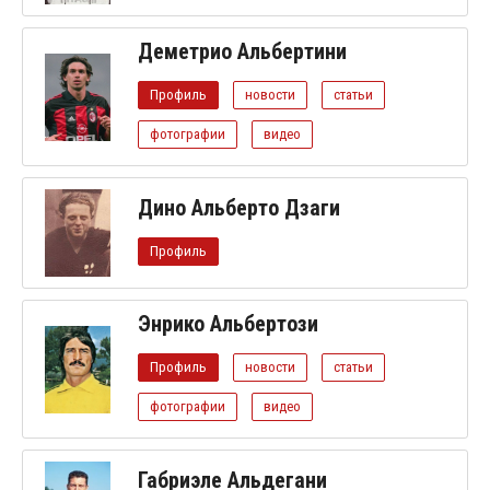
Деметрио Альбертини
Профиль
новости
статьи
фотографии
видео
Дино Альберто Дзаги
Профиль
Энрико Альбертози
Профиль
новости
статьи
фотографии
видео
Габриэле Альдегани