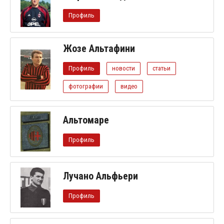
Профиль
Жозе Альтафини
Профиль
новости
статьи
фотографии
видео
Альтомаре
Профиль
Лучано Альфьери
Профиль