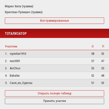
Марио Хила (травма)
Кристиан Пулишич (травма)
Все травмированные
ТОТАЛИЗАТОР
Участник
О
П
1.
vipmilan1910
58
53
2.
neo3001
57
47
3.
AviChoo
53
55
4.
Babalex
52
48
5.
Саня_из_Одессы
51
53
Открыть полную таблицу
Принять участие