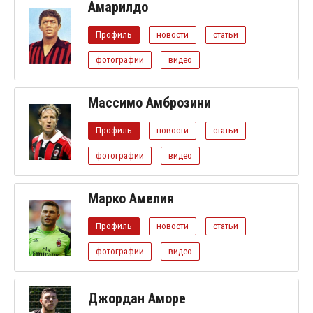
Амарилдо
Профиль
новости
статьи
фотографии
видео
Массимо Амброзини
Профиль
новости
статьи
фотографии
видео
Марко Амелия
Профиль
новости
статьи
фотографии
видео
Джордан Аморе