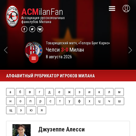
ACM
ilanFan
Ассоциация русскоязычных
фанклубов Милана
Товарищеский матч, «Гелора Бунг Карно»
Челси
3-0
Милан
8 августа 2026
АЛФАВИТНЫЙ РУБРИКАТОР ИГРОКОВ МИЛАНА
а
б
в
г
д
е
ж
з
и
к
л
м
н
о
п
р
с
т
у
ф
х
ц
ч
ш
щ
э
ю
я
Джузеппе Алесси