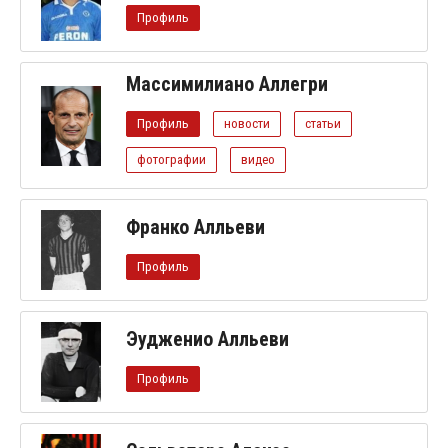
Профиль
Массимилиано Аллегри
Профиль
новости
статьи
фотографии
видео
Франко Алльеви
Профиль
Эудженио Алльеви
Профиль