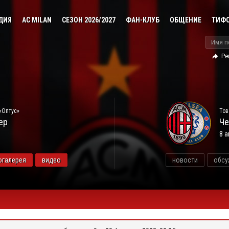
ДИЯ
AC MILAN
СЕЗОН 2026/2027
ФАН-КЛУБ
ОБЩЕНИЕ
ТИФ
Ре
«Оптус»
Тов
ер
Че
8 а
огалерея
видео
новости
обсу