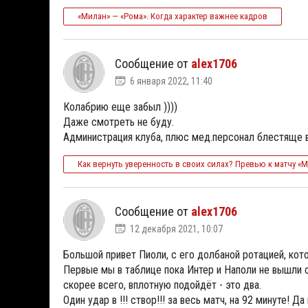
«Милан» — «Рома». Когда характер важнее кадров
Сообщение от
alex1706
6 января 2022, 11:40
Колабрию еще забыл ))))
Даже смотреть не буду.
Администрация клуба, плюс мед.персонал блестяще в
Как вернуть уверенность в своих силах? Превью к матчу «
Сообщение от
alex1706
12 декабря 2021, 10:07
Большой привет Пиоли, с его долбаной ротацией, кото
Первые мы в таблице пока Интер и Наполи не вышли сво
скорее всего, вплотную подойдёт - это два.
Один удар в !!! створ!!! за весь матч, на 92 минуте! Д