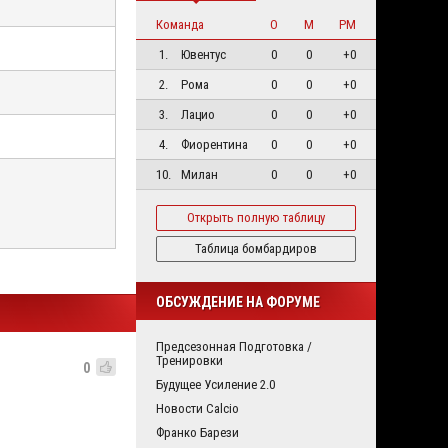
Команда
О
М
РМ
1.
Ювентус
0
0
+0
2.
Рома
0
0
+0
3.
Лацио
0
0
+0
4.
Фиорентина
0
0
+0
10.
Милан
0
0
+0
Открыть полную таблицу
Таблица бомбардиров
ОБСУЖДЕНИЕ НА ФОРУМЕ
Предсезонная Подготовка /
Тренировки
0
Будущее Усиление 2.0
Новости Calcio
Франко Барези