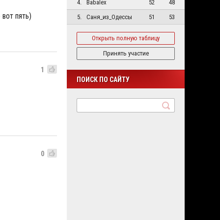
4.
Babalex
52
48
 вот пять)
5.
Саня_из_Одессы
51
53
Открыть полную таблицу
Принять участие
1
ПОИСК ПО САЙТУ
0