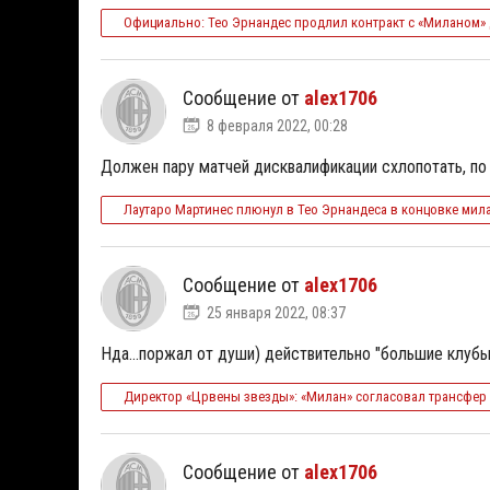
Официально: Тео Эрнандес продлил контракт с «Миланом» 
Сообщение от
alex1706
8 февраля 2022, 00:28
Должен пару матчей дисквалификации схлопотать, по 
Лаутаро Мартинес плюнул в Тео Эрнандеса в концовке мил
Сообщение от
alex1706
25 января 2022, 08:37
Нда...поржал от души) действительно "большие клубы"
Директор «Црвены звезды»: «Милан» согласовал трансфер 
Сообщение от
alex1706