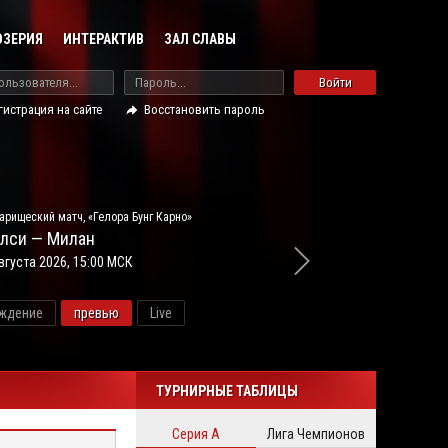
ОЗЕРИЯ
ИНТЕРАКТИВ
ЗАЛ СЛАВЫ
Войти
гистрация на сайте
Восстановить пароль
арищеский матч, «Гелора Бунг Карно»
лси — Милан
вгуста 2026, 15:00 МСК
ждение
превью
Live
новос
ТУРНИРНЫЕ ТАБЛИЦЫ
Серия А
Лига Чемпионов