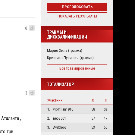
ПРОГОЛОСОВАТЬ
ПОКАЗАТЬ РЕЗУЛЬТАТЫ
0
ТРАВМЫ И
ДИСКВАЛИФИКАЦИИ
Марио Хила (травма)
Кристиан Пулишич (травма)
Все травмированные
ТОТАЛИЗАТОР
3
Участник
О
П
1.
vipmilan1910
58
53
 Аталанта ,
2.
neo3001
57
47
3.
AviChoo
53
55
это три.