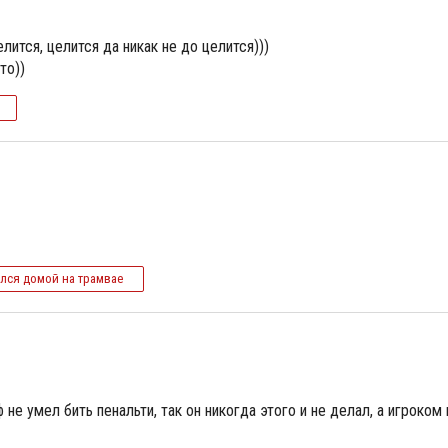
елится, целится да никак не до целится)))
то))
ился домой на трамвае
 не умел бить пенальти, так он никогда этого и не делал, а игроком