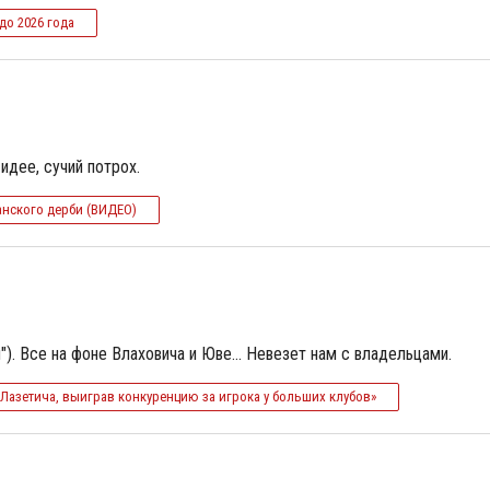
до 2026 года
идее, сучий потрох.
анского дерби (ВИДЕО)
). Все на фоне Влаховича и Юве... Невезет нам с владельцами.
Лазетича, выиграв конкуренцию за игрока у больших клубов»