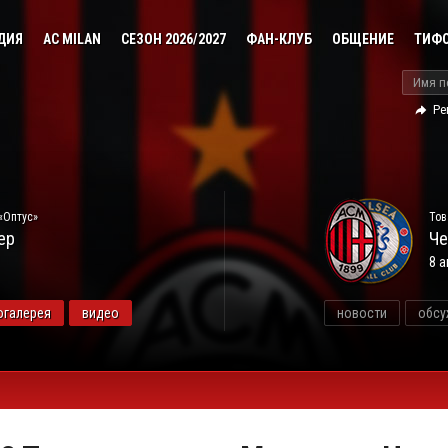
ДИЯ
AC MILAN
СЕЗОН 2026/2027
ФАН-КЛУБ
ОБЩЕНИЕ
ТИФ
Ре
«Оптус»
Тов
ер
Че
8 а
огалерея
видео
новости
обсу