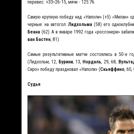
перевес: +33=26-15, мячи - 125:76.
Самую крупную победу над «Наполи» (+5) «Милан» о
черные: на автогол
Лидхольма
(58) его одноклуб
Беана
(62). А в январе 1992 года «россонери» забили
ван Бастен
, 81).
Самые результативные матчи состоялись в 50-е го
(Лидхольм, 12,
Бурини
, 13,
Нордаль
, 29, 68,
Вульт
Сиро» победу праздновал «Наполи» (
Скьяффино
, 60,
Судья