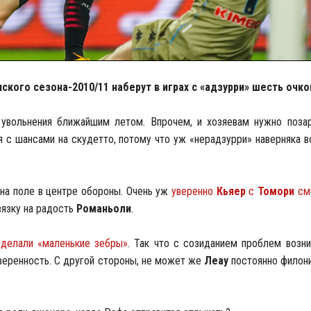
кого сезона-2010/11 наберут в играх с «адзурри» шесть очко
увольнения ближайшим летом. Впрочем, и хозяевам нужно поза
с шансами на скудетто, потому что уж «нерадзурри» наверняка в
 на поле в центре обороны. Очень уж
уверенно
Кьяер
с
Томори
смо
вязку на радость
Романьоли
.
сделали «маленькие зебры»
. Так что с созиданием проблем возни
уверенность. С другой стороны, не может же
Леау
постоянно филони