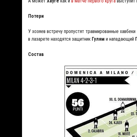
А может
Хауге
как и
в матче первого круга
выступит 
Потери
У хозяев встречу пропустят травмированные хавбеки
в лазарете находятся защитник
Гулям
и нападающий
Состав