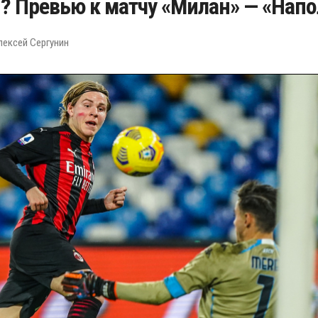
? Превью к матчу «Милан» — «Напо
лексей Сергунин