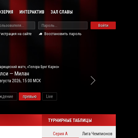
ОЗЕРИЯ
ИНТЕРАКТИВ
ЗАЛ СЛАВЫ
Войти
гистрация на сайте
Восстановить пароль
арищеский матч, «Гелора Бунг Карно»
лси — Милан
вгуста 2026, 15:00 МСК
ждение
превью
Live
новос
ТУРНИРНЫЕ ТАБЛИЦЫ
Серия А
Лига Чемпионов