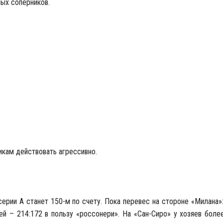
ных соперников.
икам действовать агрессивно.
рии А станет 150-м по счету. Пока перевес на стороне «Милана»:
чей – 214:172 в пользу «россонери». На «Сан-Сиро» у хозяев бол