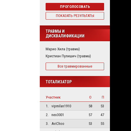
ПРОГОЛОСОВАТЬ
ПОКАЗАТЬ РЕЗУЛЬТАТЫ
ТРАВМЫ И
ДИСКВАЛИФИКАЦИИ
Марио Хила (травма)
Кристиан Пулишич (травма)
Все травмированные
ТОТАЛИЗАТОР
Участник
О
П
1.
vipmilan1910
58
53
2.
neo3001
57
47
3.
AviChoo
53
55