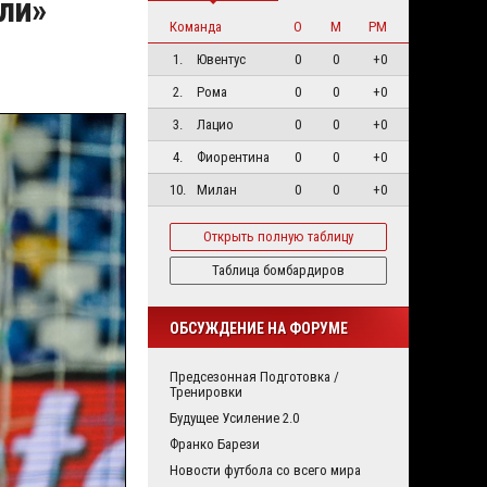
ли»
Команда
О
М
РМ
1.
Ювентус
0
0
+0
2.
Рома
0
0
+0
3.
Лацио
0
0
+0
4.
Фиорентина
0
0
+0
10.
Милан
0
0
+0
Открыть полную таблицу
Таблица бомбардиров
ОБСУЖДЕНИЕ НА ФОРУМЕ
Предсезонная Подготовка /
Тренировки
Будущее Усиление 2.0
Франко Барези
Новости футбола со всего мира