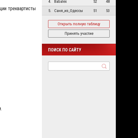
4.
Babalex
52
48
зиции треквартисты
5.
Саня_из_Одессы
51
53
Открыть полную таблицу
Принять участие
ПОИСК ПО САЙТУ
.