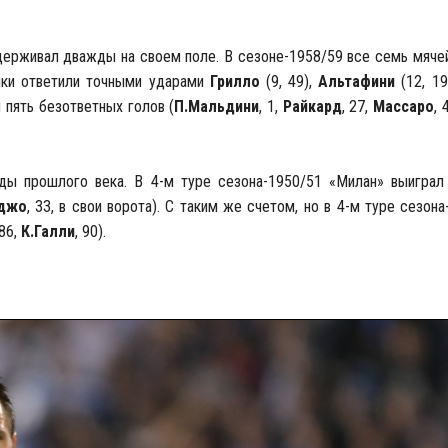
держивал дважды на своем поле. В сезоне-1958/59 все семь мячей
ники ответили точными ударами
Грилло
(9, 49),
Альтафини
(12, 19
 пять безответных голов (
П.Мальдини
, 1,
Райкард
, 27,
Массаро
, 
ды прошлого века. В 4-м туре сезона-1950/51 «Милан» выиграл
аджо
, 33, в свои ворота). С таким же счетом, но в 4-м туре сезона
 86,
К.Галли
, 90).