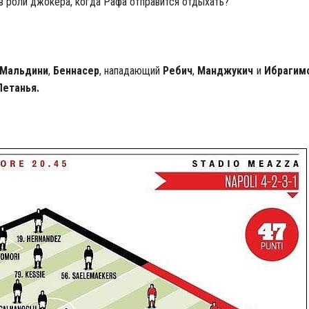
в роли джокера, когда Рафа отправится отдыхать?
Мальдини
,
Беннасер
, нападающий
Ребич
,
Манджукич
и
Ибрагим
Петанья.