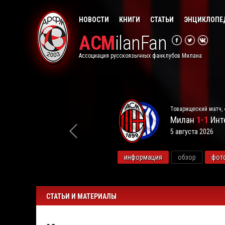
НОВОСТИ
КНИГИ
СТАТЬИ
ЭНЦИКЛОПЕ
ACM
ilanFan
Ассоциация русскоязычных фанклубов Милана
Товарищеский матч, 
Милан
1-1
Инт
5 августа 2026
видео
информация
обзор
фот
СТАТЬИ И МАТЕРИАЛЫ