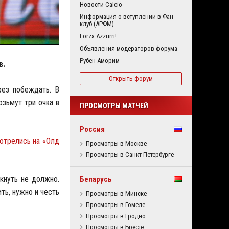
Новости Calcio
Информация о вступлении в Фан-
клуб (АРФМ)
Forza Azzurri!
Объявления модераторов форума
Рубен Аморим
в.
Открыть форум
рез побеждать. В
озьмут три очка в
ПРОСМОТРЫ МАТЧЕЙ
Россия
трелись на «Олд
Просмотры в Москве
Просмотры в Санкт-Петербурге
кнуть не должно.
Беларусь
ть, нужно и честь
Просмотры в Минске
Просмотры в Гомеле
Просмотры в Гродно
Просмотры в Бресте