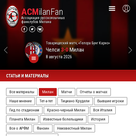
ACM
ilanFan
Ассоциация русскоязычных
фанклубов Милана
Товарищеский матч, «Гелора Бунг Карно»
Челси
3-0
Милан
8 августа 2026
СТАТЬИ И МАТЕРИАЛЫ
Все материалы
Милан
Матчи
Отчеты о матчах
Наше мнение
Тет-а-тет
Тициано Крудели
Бывшие игроки
Гид по стадионам
Красно-черный Милан
Вся Италия
Планета Милан
Известные болельщики
История
Все о АРФМ
Фанзин
Неизвестный Милан