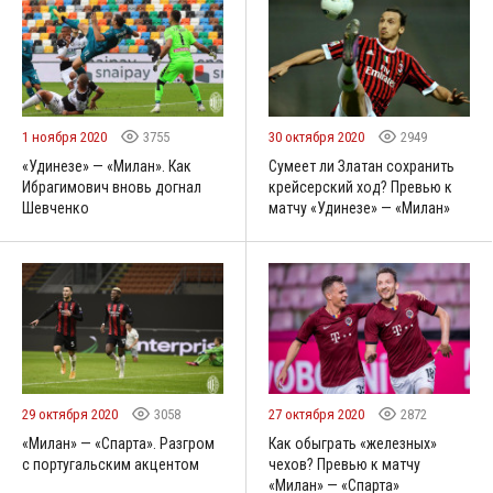
1 ноября 2020
3755
30 октября 2020
2949
«Удинезе» — «Милан». Как
Сумеет ли Златан сохранить
Ибрагимович вновь догнал
крейсерский ход? Превью к
Шевченко
матчу «Удинезе» — «Милан»
29 октября 2020
3058
27 октября 2020
2872
«Милан» — «Спарта». Разгром
Как обыграть «железных»
с португальским акцентом
чехов? Превью к матчу
«Милан» — «Спарта»