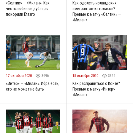
«Селтик» — «Милан». Как
Как одолеть ирландских
честолюбивые дублеры
эмигрантов-католиков?
покорили Глазго
Превью к матчу «Селтик» —
«Милан»
17 октября 2020
3696
15 октября 2020
3325
«Интер» — «Милан». Ибра есть,
Как расправиться с Конте?
его не может не быть
Превью к матчу «Интер» —
«Милан»