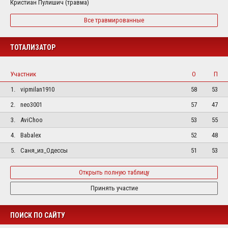
Кристиан Пулишич (травма)
Все травмированные
ТОТАЛИЗАТОР
Участник
О
П
1.
vipmilan1910
58
53
2.
neo3001
57
47
3.
AviChoo
53
55
4.
Babalex
52
48
5.
Саня_из_Одессы
51
53
Открыть полную таблицу
Принять участие
ПОИСК ПО САЙТУ