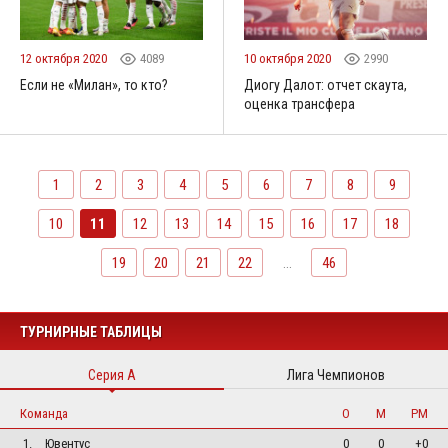
12 октября 2020
4089
10 октября 2020
2990
Если не «Милан», то кто?
Диогу Далот: отчет скаута,
оценка трансфера
1
2
3
4
5
6
7
8
9
10
11
12
13
14
15
16
17
18
19
20
21
22
...
46
ТУРНИРНЫЕ ТАБЛИЦЫ
Серия А
Лига Чемпионов
Команда
О
М
РМ
1.
Ювентус
0
0
+0