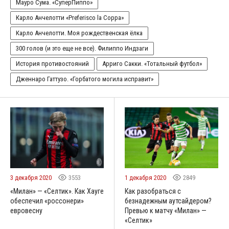
Мауро Сума. «СуперПиппо»
Карло Анчелотти «Preferisco la Coppa»
Карло Анчелотти. Моя рождественская ёлка
300 голов (и это еще не все). Филиппо Индзаги
История противостояний
Арриго Сакки. «Тотальный футбол»
Дженнаро Гаттузо. «Горбатого могила исправит»
3 декабря 2020
3553
1 декабря 2020
2849
«Милан» — «Селтик». Как Хауге
Как разобраться с
обеспечил «россонери»
безнадежным аутсайдером?
евровесну
Превью к матчу «Милан» —
«Селтик»