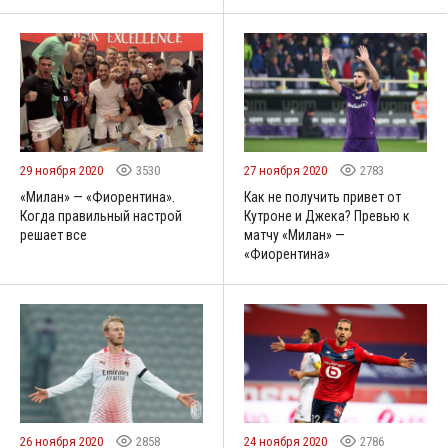
29 ноября 2020
3530
27 ноября 2020
2783
«Милан» — «Фиорентина».
Как не получить привет от
Когда правильный настрой
Кутроне и Джека? Превью к
решает все
матчу «Милан» —
«Фиорентина»
26 ноября 2020
2858
24 ноября 2020
2786