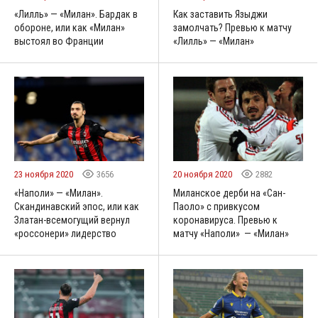
«Лилль» — «Милан». Бардак в
Как заставить Языджи
обороне, или как «Милан»
замолчать? Превью к матчу
выстоял во Франции
«Лилль» — «Милан»
23 ноября 2020
3656
20 ноября 2020
2882
«Наполи» — «Милан».
Миланское дерби на «Сан-
Скандинавский эпос, или как
Паоло» с привкусом
Златан-всемогущий вернул
коронавируса. Превью к
«россонери» лидерство
матчу «Наполи» — «Милан»