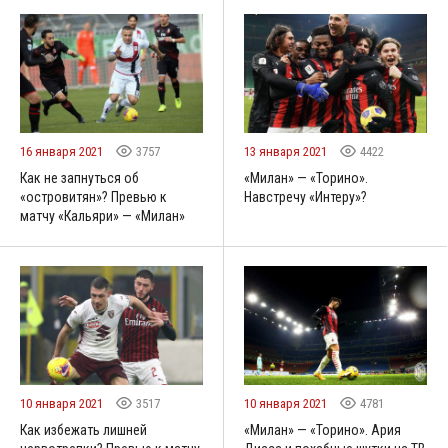
16 января 2021
3757
13 января 2021
4422
Как не запнуться об
«Милан» — «Торино».
«островитян»? Превью к
Навстречу «Интеру»?
матчу «Кальяри» — «Милан»
10 января 2021
3517
10 января 2021
4781
Как избежать лишней
«Милан» — «Торино». Ария