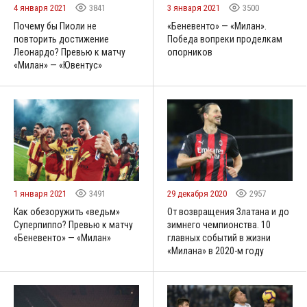
4 января 2021
3841
3 января 2021
3500
Почему бы Пиоли не
«Беневенто» — «Милан».
повторить достижение
Победа вопреки проделкам
Леонардо? Превью к матчу
опорников
«Милан» — «Ювентус»
1 января 2021
3491
29 декабря 2020
2957
Как обезоружить «ведьм»
От возвращения Златана и до
Суперпиппо? Превью к матчу
зимнего чемпионства. 10
«Беневенто» — «Милан»
главных событий в жизни
«Милана» в 2020-м году