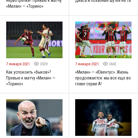
нервотрепки? Превью к матчу
Диаса и похабные шутки на ТВ
«Милан» — «Торино»
7 января 2021
3539
7 января 2021
3602
Как успокоить «быков»?
«Милан» — «Ювентус». Жизнь
Превью к матчу «Милан» —
продолжается: мы все еще во
«Торино»
главе серии А!