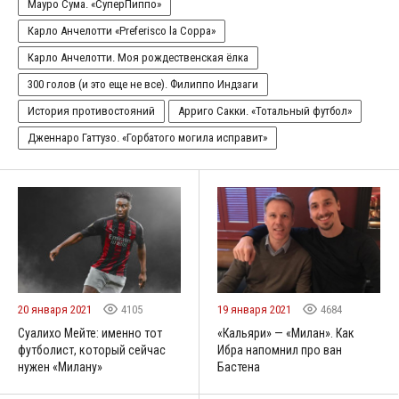
Мауро Сума. «СуперПиппо»
Карло Анчелотти «Preferisco la Coppa»
Карло Анчелотти. Моя рождественская ёлка
300 голов (и это еще не все). Филиппо Индзаги
История противостояний
Арриго Сакки. «Тотальный футбол»
Дженнаро Гаттузо. «Горбатого могила исправит»
20 января 2021
4105
19 января 2021
4684
Суалихо Мейте: именно тот
«Кальяри» — «Милан». Как
футболист, который сейчас
Ибра напомнил про ван
нужен «Милану»
Бастена