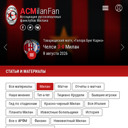
ACM
ilanFan
Ассоциация русскоязычных
фанклубов Милана
Товарищеский матч, «Гелора Бунг Карно»
Челси
3-0
Милан
8 августа 2026
СТАТЬИ И МАТЕРИАЛЫ
Все материалы
Милан
Матчи
Отчеты о матчах
Наше мнение
Тет-а-тет
Тициано Крудели
Бывшие игроки
Гид по стадионам
Красно-черный Милан
Вся Италия
Планета Милан
Известные болельщики
История
Все о АРФМ
Фанзин
Неизвестный Милан