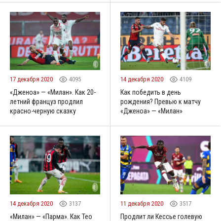
17 декабря 2020
4095
14 декабря 2020
4109
«Дженоа» — «Милан». Как 20-
Как победить в день
летний француз продлил
рождения? Превью к матчу
красно-черную сказку
«Дженоа» — «Милан»
14 декабря 2020
3137
11 декабря 2020
3517
«Милан» — «Парма». Как Тео
Продлит ли Кессье голевую