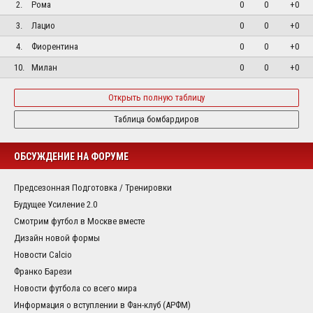
2.
Рома
0
0
+0
3.
Лацио
0
0
+0
4.
Фиорентина
0
0
+0
10.
Милан
0
0
+0
Открыть полную таблицу
Таблица бомбардиров
ОБСУЖДЕНИЕ НА ФОРУМЕ
Предсезонная Подготовка / Тренировки
Будущее Усиление 2.0
Смотрим футбол в Москве вместе
Дизайн новой формы
Новости Calcio
Франко Барези
Новости футбола со всего мира
Информация о вступлении в Фан-клуб (АРФМ)