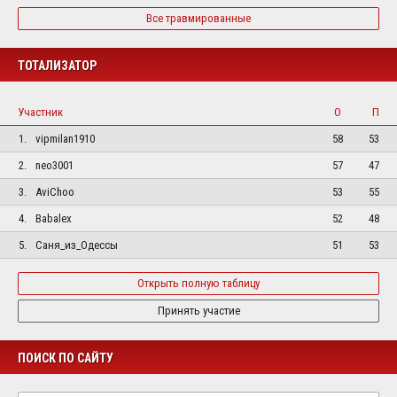
Все травмированные
ТОТАЛИЗАТОР
Участник
О
П
1.
vipmilan1910
58
53
2.
neo3001
57
47
3.
AviChoo
53
55
4.
Babalex
52
48
5.
Саня_из_Одессы
51
53
Открыть полную таблицу
Принять участие
ПОИСК ПО САЙТУ