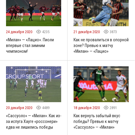
24 декабря 2020
4235
21 декабря 2020
3873
«Милан» — «Лацио». Пиоли
Как не провалиться в опорной
впервые стал зимним
зоне? Превью к матчу
чемпионом!
«Милан» — «Лацио»
20 декабря 2020
4489
18 декабря 2020
2891
«Сассуоло» — «Милан». Как из-
Как вернуть забытый вкус
за испуга Хауге «россонери»
победы? Превью к матчу
едва не лишились победы
«Сассуоло» — «Милан»