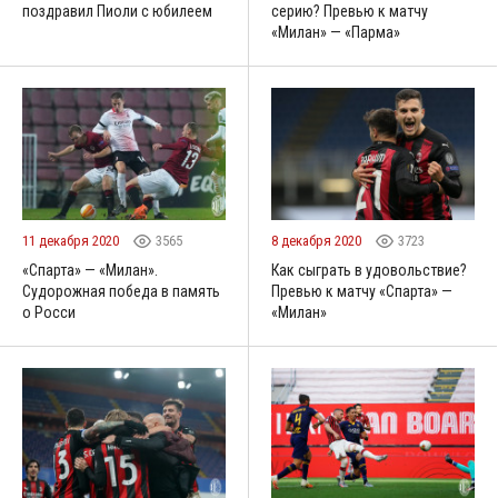
поздравил Пиоли с юбилеем
серию? Превью к матчу
«Милан» — «Парма»
11 декабря 2020
3565
8 декабря 2020
3723
«Спарта» — «Милан».
Как сыграть в удовольствие?
Судорожная победа в память
Превью к матчу «Спарта» —
о Росси
«Милан»