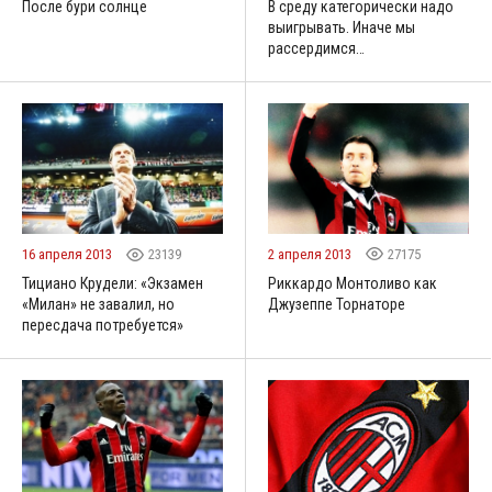
После бури солнце
В среду категорически надо
выигрывать. Иначе мы
рассердимся…
2 апреля 2013
27175
16 апреля 2013
23139
Риккардо Монтоливо как
Тициано Крудели: «Экзамен
Джузеппе Торнаторе
«Милан» не завалил, но
пересдача потребуется»