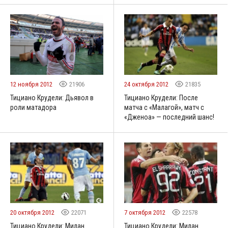
12 ноября 2012
21906
24 октября 2012
21835
Тициано Крудели: Дьявол в
Тициано Крудели: После
роли матадора
матча с «Малагой», матч с
«Дженоа» — последний шанс!
20 октября 2012
22071
7 октября 2012
22578
Тициано Крудели: Милан
Тициано Крудели: Милан