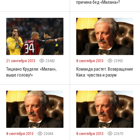
причина бед «Милана»?
21 сентября 2013
23482
8 сентября 2013
23992
Тициано Крудели: «Милан»,
Команда растет. Возвращение
выше голову!»
Кака: чувства и разум
8 сентября 2013
23044
8 сентября 2013
22670