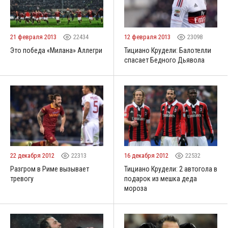
21 февраля 2013
22434
12 февраля 2013
23098
Это победа «Милана» Аллегри
Тициано Крудели: Балотелли
спасает Бедного Дьявола
22 декабря 2012
22313
16 декабря 2012
22532
Разгром в Риме вызывает
Тициано Крудели: 2 автогола в
тревогу
подарок из мешка деда
мороза