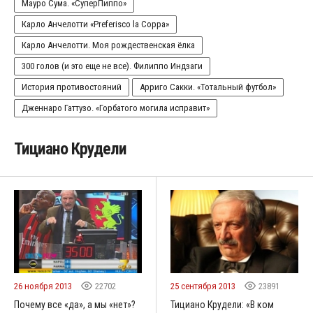
Мауро Сума. «СуперПиппо»
Карло Анчелотти «Preferisco la Coppa»
Карло Анчелотти. Моя рождественская ёлка
300 голов (и это еще не все). Филиппо Индзаги
История противостояний
Арриго Сакки. «Тотальный футбол»
Дженнаро Гаттузо. «Горбатого могила исправит»
Тициано Крудели
26 ноября 2013
22702
25 сентября 2013
23891
Почему все «да», а мы «нет»?
Тициано Крудели: «В ком