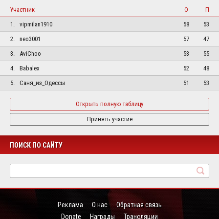
Участник
О
П
1.
vipmilan1910
58
53
2.
neo3001
57
47
3.
AviChoo
53
55
4.
Babalex
52
48
5.
Саня_из_Одессы
51
53
Открыть полную таблицу
Принять участие
ПОИСК ПО САЙТУ
Реклама
О нас
Обратная связь
Donate
Награды
Трансляции