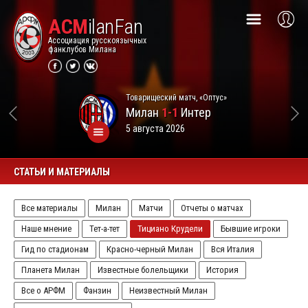
ACM
ilanFan
Ассоциация русскоязычных
фанклубов Милана
Товарищеский матч, «Оптус»
Милан
1-1
Интер
5 августа 2026
СТАТЬИ И МАТЕРИАЛЫ
Все материалы
Милан
Матчи
Отчеты о матчах
Наше мнение
Тет-а-тет
Тициано Крудели
Бывшие игроки
Гид по стадионам
Красно-черный Милан
Вся Италия
Планета Милан
Известные болельщики
История
Все о АРФМ
Фанзин
Неизвестный Милан