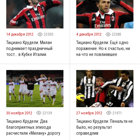
14 декабря 2012
22530
4 декабря 2012
22383
Тициано Крудели: Милан
Тициано Крудели: Ещё одно
поднимает праздничный
поражение. Но к счастью, ни
тост... в Кубке Италии
на что не повлиявшее
30 ноября 2012
22139
27 ноября 2012
21971
Тициано Крудели: Два
Тициано Крудели: Пенальти не
благоприятных эпизода
было, но результат
расчистили «Милану» дорогу
справедлив