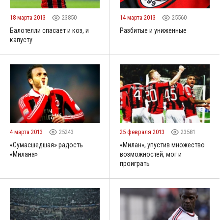
18 марта 2013
23850
14 марта 2013
25560
Балотелли спасает и коз, и
Разбитые и униженные
капусту
4 марта 2013
25243
25 февраля 2013
23581
«Сумасшедшая» радость
«Милан», упустив множество
«Милана»
возможностей, мог и
проиграть