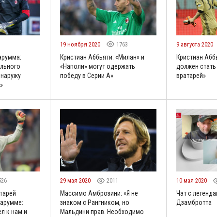
19 ноября 2020
1763
9 августа 2020
арумма:
Кристиан Аббьяти: «Милан» и
Кристиан Абб
ального
«Наполи» могут одержать
должен стать
 наружу
победу в Серии А»
вратарей»
»
526
29 мая 2020
2011
10 мая 2020
тарей
Массимо Амброзини: «Я не
Чат с легенда
нарумме:
знаком с Рангником, но
Дзамбротта
л к нам и
Мальдини прав. Необходимо