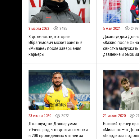
3 марта 2022
3485
5 мая 2021
2498
3 должности, которые
Джанлуиджи Донн
Ибрагимович может занять в
«Важно после фин
«Милане» после завершения
свистка выпускать
карьеры
давление и эмоции
23 июля 2020
2072
21 июля 2020
2
Джанлуиджи Доннарумма:
Бывший тренер вра
«Очень рад, что достиг отметки
«Милана» — о Дон
в 200 проведенных матчей за
«Гвардиола подоше