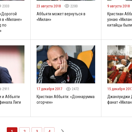
2333
23 августа 2018
2200
9 августа 2018
 «Дорогой
Аббьяти может вернуться в
Кристиан Аббь
 в «Милане»
«Милан»
узнаю «Милан
д по
китайцы были
»
2911
17 декабря 2017
2472
15 декабря 201
 и Аббьяти
Кристиан Аббьяти: «Доннарумма
Джанлуиджи Д
 финала Лиги
огорчен»
фанат «Милан
1
2
3
4