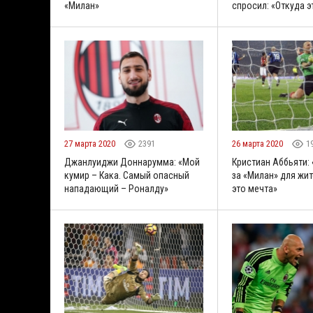
«Милан»
спросил: «Откуда э
27 марта 2020
2391
26 марта 2020
1
Джанлуиджи Доннарумма: «Мой
Кристиан Аббьяти:
кумир – Кака. Самый опасный
за «Милан» для жи
нападающий – Роналду»
это мечта»