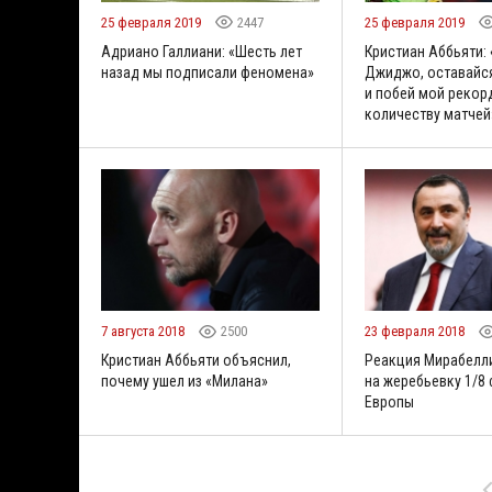
25 февраля 2019
2447
25 февраля 2019
Адриано Галлиани: «Шесть лет
Кристиан Аббьяти:
назад мы подписали феномена»
Джиджо, оставайся
и побей мой рекор
количеству матчей
7 августа 2018
2500
23 февраля 2018
Кристиан Аббьяти объяснил,
Реакция Мирабелли
почему ушел из «Милана»
на жеребьевку 1/8
Европы