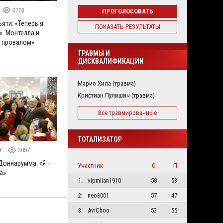
2703
ПРОГОЛОСОВАТЬ
яти: «Теперь я
ПОКАЗАТЬ РЕЗУЛЬТАТЫ
». Монтелла и
 провалом»
ТРАВМЫ И
ДИСКВАЛИФИКАЦИИ
Марио Хила (травма)
Кристиан Пулишич (травма)
Все травмированные
ТОТАЛИЗАТОР
7
3087
оннарумма: «Я –
Участник
О
П
а»
1.
vipmilan1910
58
53
2.
neo3001
57
47
3.
AviChoo
53
55