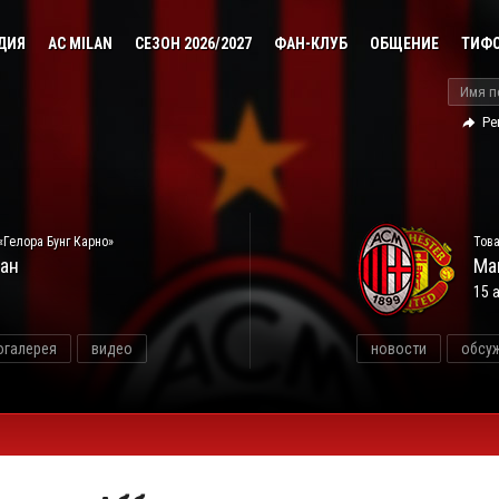
ДИЯ
AC MILAN
СЕЗОН 2026/2027
ФАН-КЛУБ
ОБЩЕНИЕ
ТИФ
Ре
«Гелора Бунг Карно»
Това
ан
Ма
15 
огалерея
видео
новости
обсу