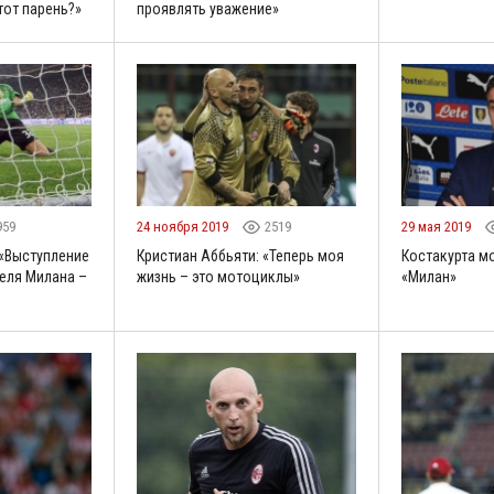
тот парень?»
проявлять уважение»
959
24 ноября 2019
2519
29 мая 2019
 «Выступление
Кристиан Аббьяти: «Теперь моя
Костакурта м
теля Милана –
жизнь – это мотоциклы»
«Милан»