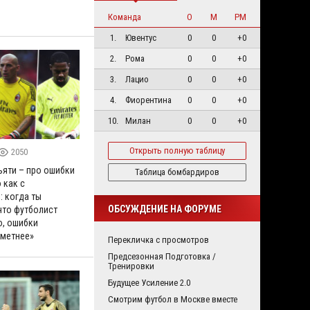
Команда
О
М
РМ
1.
Ювентус
0
0
+0
2.
Рома
0
0
+0
3.
Лацио
0
0
+0
4.
Фиорентина
0
0
+0
10.
Милан
0
0
+0
Открыть полную таблицу
2050
ьяти – про ошибки
Таблица бомбардиров
 как с
 когда ты
ОБСУЖДЕНИЕ НА ФОРУМЕ
что футболист
о, ошибки
аметнее»
Перекличка с просмотров
Предсезонная Подготовка /
Тренировки
Будущее Усиление 2.0
Смотрим футбол в Москве вместе