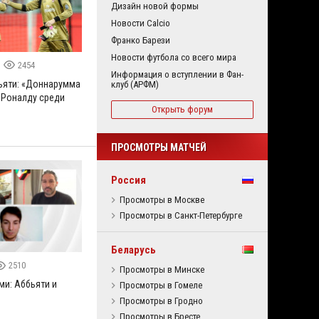
Дизайн новой формы
Новости Calcio
Франко Барези
Новости футбола со всего мира
2454
Информация о вступлении в Фан-
ьяти: «Доннарумма
клуб (АРФМ)
 Роналду среди
Открыть форум
ПРОСМОТРЫ МАТЧЕЙ
Россия
Просмотры в Москве
Просмотры в Санкт-Петербурге
Беларусь
2510
Просмотры в Минске
ми: Аббьяти и
Просмотры в Гомеле
Просмотры в Гродно
Просмотры в Бресте