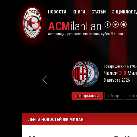
НОВОСТИ
КНИГИ
СТАТЬИ
ЭНЦИКЛОПЕ
ACM
ilanFan
Ассоциация русскоязычных фанклубов Милана
Товарищеский матч, 
Челси
3-0
Мил
8 августа 2026
видео
информация
обзор
фот
ЛЕНТА НОВОСТЕЙ ФК МИЛАН