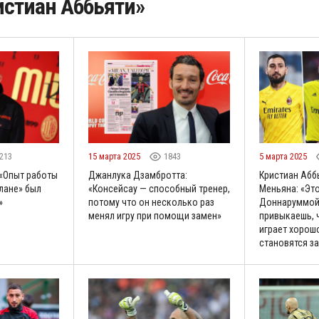
истиан Аббьяти»
213
15 марта 2025
1843
5 марта 2025
 «Опыт работы
Джанлука Дзамбротта:
Кристиан Абб
лане» был
«Консейсау — способный тренер,
Меньяна: «Это
»
потому что он несколько раз
Доннаруммой:
менял игру при помощи замен»
привыкаешь, 
играет хорош
становятся з