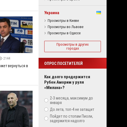
Украина
Просмотры в Киеве
Просмотры во Львове
Просмотры в Одессе
Просмотры в других
городах
2144
ОПРОС ПОСЕТИТЕЛЕЙ
ожет вернуться в
Как долго продержится
Рубен Аморим у руля
«Милана»?
2-3 месяца, максимум до
января
До лета, топ-4 не затащит
Пойдет по стопам Пиоли,
задержится надолго