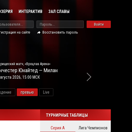
ОЗЕРИЯ
ИНТЕРАКТИВ
ЗАЛ СЛАВЫ
Войти
гистрация на сайте
Восстановить пароль
рищеский матч, «Вроцлав Арена»
нчестер Юнайтед — Милан
августа 2026, 15:00 МСК
ждение
превью
Live
ново
ТУРНИРНЫЕ ТАБЛИЦЫ
Серия А
Лига Чемпионов